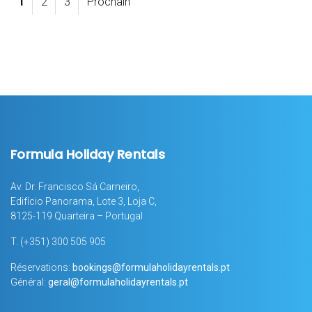
1
2
3
Prochain
Formula Holiday Rentals
Av. Dr. Francisco Sá Carneiro,
Edifício Panorama, Lote 3, Loja C,
8125-119 Quarteira – Portugal
T.
(+351) 300 505 905
Réservations:
bookings@formulaholidayrentals.pt
Général:
geral@formulaholidayrentals.pt