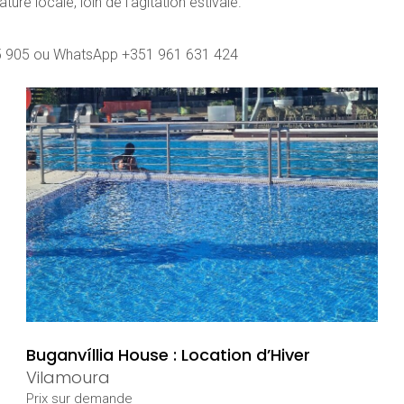
ure locale, loin de l’agitation estivale.
 905 ou WhatsApp +351 961 631 424
Buganvíllia House : Location d’Hiver
Vilamoura
Prix ​​sur demande