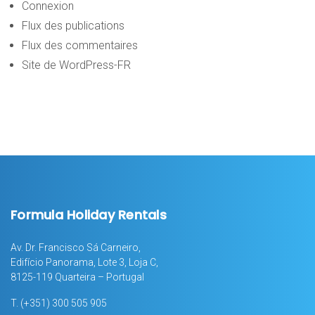
Connexion
Flux des publications
Flux des commentaires
Site de WordPress-FR
Formula Holiday Rentals
Av. Dr. Francisco Sá Carneiro,
Edifício Panorama, Lote 3, Loja C,
8125-119 Quarteira – Portugal
T.
(+351) 300 505 905