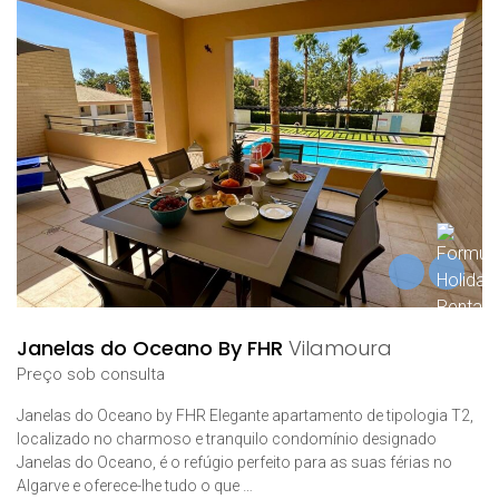
Janelas do Oceano By FHR
Vilamoura
Preço sob consulta
Janelas do Oceano by FHR Elegante apartamento de tipologia T2,
localizado no charmoso e tranquilo condomínio designado
Janelas do Oceano, é o refúgio perfeito para as suas férias no
Algarve e oferece-lhe tudo o que …