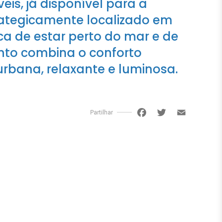
eis, já disponível para a
rategicamente localizado em
a de estar perto do mar e de
ento combina o conforto
bana, relaxante e luminosa.
Facebook
Twitter
Email
Partilhar